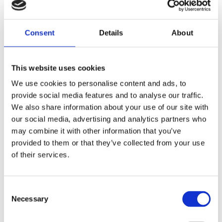
findes i tarmen hos hovedværten, som primært er ræv, men
også hund og i sjældne tilfælde kat og mårhund. Her kan den
findes i tusindvis uden at værtsdyret påvirkes af dem.
Consent
Details
About
Dværgbændelormens æg udskilles via hovedværtens
afføring og når disse æg optages af mellemværten (normalt
en gnaver) klækker de i tarmen, hvorefter larven trænger
This website uses cookies
igennem tarmvæggen og føres med blodet til leveren. Her
We use cookies to personalise content and ads, to
etablerer larven sig, modnes og vokser til cyster, der deler sig
provide social media features and to analyse our traffic.
ved knopskydning, invaderer levervævet og kan spredes til
We also share information about your use of our site with
andre væv.
our social media, advertising and analytics partners who
may combine it with other information that you’ve
Det kan overvejes, at behandle sin hund for bændelorm, hvis
provided to them or that they’ve collected from your use
man har været på ferie i risikoområder, hvor hunden
of their services.
færdedes i naturen.
Ved indrejse til visse lande som fx. Norge, er det et krav, at
hunden behandles umiddelbart inden indrejse for at undgå
Consent
spredning til disse lande.
Necessary
Selection