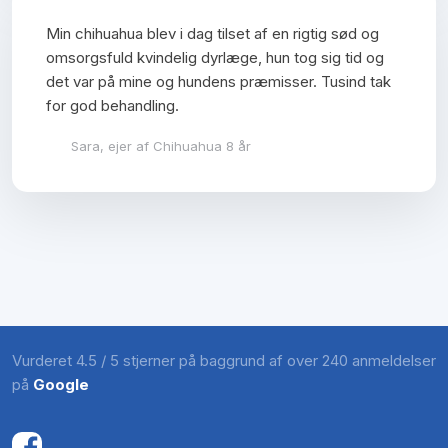
​​Min chihuahua blev i dag tilset af en rigtig sød og
omsorgsfuld kvindelig dyrlæge, hun tog sig tid og
det var på mine og hundens præmisser. Tusind tak
for god behandling.
Sara, ejer af Chihuahua 8 år
Vurderet 4.5 / 5 stjerner på baggrund af over 240 anmeldelser
på
Google