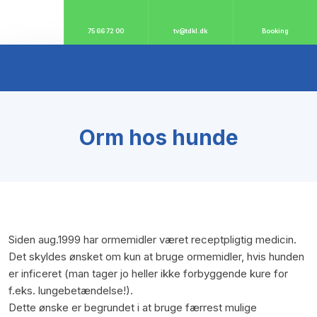
75 66 72 00
tv@tdkl.dk
Booking
Orm hos hunde
Siden aug.1999 har ormemidler været receptpligtig medicin.
Det skyldes ønsket om kun at bruge ormemidler, hvis hunden
er inficeret (man tager jo heller ikke forbyggende kure for
f.eks. lungebetændelse!).
Dette ønske er begrundet i at bruge færrest mulige