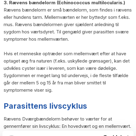
3. Rævens bændelorm (Echinococcus multilocularis.)
Rævens bændelorm er små bændelorm, som findes i rævens
eller hundens tarm. Mellemværten er her byttedyr som f.eks.
mus. Rævens bændelormen giver sjældent anledning til
sygdom hos værtsdyret. Til gengæld giver parasitten svære
symptomer hos mellemværten.
Hvis et menneske optræder som mellemvært efter at have
optaget æg fra naturen (f.eks. uskyllede grønsager), kan det
udvikles cyster især i leveren, som kan være dødelige.
Sygdommen er meget lang tid undervejs, i de fleste tilfælde
går der mellem 5 og 15 år fra man bliver smittet til
symptomerne viser sig.
Parasittens livscyklus
Rævens Dværgbændelorm behøver to værter for at
gennemfører sin livscyklus: En hovedvært og en mellemvært.
Det voksne stadium af dværgbændelormen er 1-3mm lang og