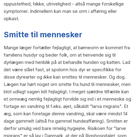
oppustethed, hikke, utrivelighed - altså mange forskellige
symptomer. Indimellem kan man se orm i afføring eller
opkast.
Smitte til mennesker
Mange læger fortæller fejlagtigt, at børneorm er kommet fra
familiens husdyr og beder folk, om at henvende sig til
dyrlægen med henblik på at behandle hunden og katten. Lad
det være slået fast, at spolorm hos dyr er specifikke for
disse dyrearter og ikke kan smittes til mennesker. Og dog.
Lægen har hørt noget om smitte fra hund til mennesker, men
blot udlagt sagen lidt fejlagtigt. I meget sjældne tilfælde kan
et ormeæg nemlig fejlagtigt forvilde sig ind i et menneske og
fortage en vandring til f.eks. øjet, såkaldt "larva migrans". Et
æg, som kan foretage denne vandring, skal være mindst 14
dage gammelt (altså fra gammel hundeafføring). Smitten er
derfor umulig ved bare rimelig hygiejne. Risikoen for "larve
migrans" er så lav i Danmark, at der på Rigshospitalet, som