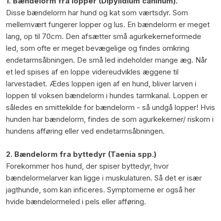
1. Bændelorm fra lopper (Dipylidium caninum).
Disse bændelorm har hund og kat som værtsdyr. Som
mellemvært fungerer lopper og lus. En bændelorm er meget
lang, op til 70cm. Den afsætter små agurkekerneformede
led, som ofte er meget bevægelige og findes omkring
endetarmsåbningen. De små led indeholder mange æg. Når
et led spises af en loppe videreudvikles æggene til
larvestadiet. Ædes loppen igen af en hund, bliver larven i
loppen til voksen bændelorm i hundes tarmkanal. Loppen er
således en smittekilde for bændelorm - så undgå lopper! Hvis
hunden har bændelorm, findes de som agurkekerner/ riskorn i
hundens afføring eller ved endetarmsåbningen.
2. Bændelorm fra byttedyr (Taenia spp.)
Forekommer hos hund, der spiser byttedyr, hvor
bændelormelarver kan ligge i muskulaturen. Så det er især
jagthunde, som kan inficeres. Symptomerne er også her
hvide bændelormeled i pels eller afføring.