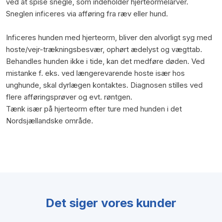
ved at spise snegle, som indeholder hjerteormelarver.
Sneglen inficeres via afføring fra ræv eller hund.
Inficeres hunden med hjerteorm, bliver den alvorligt syg med
hoste/vejr-trækningsbesvær, ophørt ædelyst og vægttab.
Behandles hunden ikke i tide, kan det medføre døden. Ved
mistanke f. eks. ved længerevarende hoste især hos
unghunde, skal dyrlægen kontaktes. Diagnosen stilles ved
flere afføringsprøver og evt. røntgen.
Tænk især på hjerteorm efter ture med hunden i det
Nordsjællandske område.
Det siger vores kunder​