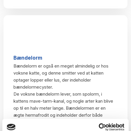
Bændelorm
Bændelorm er også en meget almindelig or hos
voksne katte, og denne smitter ved at katten
optager lopper eller lus, der indeholder
bændelormecyster.
De voksne bændelorm lever, som spolorm, i
kattens mave-tarm-kanal, og nogle arter kan blive
op til en halv meter lange. Bændelormen er en
ægte hermafrodit og indeholder derfor både
hanlige og hunlige kønsorganer. Dette betyder, at
alle bændelorm lægger æg, som udskilles i led fra