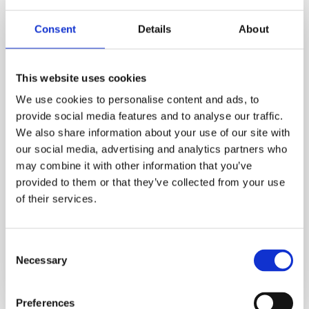
bændelormen, hvilke forlader værten via afføringen.
Consent
Details
About
Æggene er infective med det samme, de forlader
katten, og kan optages af en mellemvært (lus og
lopper). Her udvikler de sig til en cyste med en lille
This website uses cookies
bændelorm i, som er infektive for katten, når katten
We use cookies to personalise content and ads, to
indtager en mellemvært, f.eks. ved at vasker sig.
provide social media features and to analyse our traffic.
Cysten aktiveres af galde i kattens mave-tarm-
We also share information about your use of our site with
system, og bændelormen hæfter sig til
our social media, advertising and analytics partners who
tarmvæggen, hvorefter cyklus er fuldført.
may combine it with other information that you’ve
provided to them or that they’ve collected from your use
Æggene skal igennem en mellemvært for at udvikle
of their services.
sig til infektive cyster, hvilket betyder, at katten kun
bliver smittet med bændelorm, hvis den har lus eller
lopper.
Consent
Necessary
Selection
Preferences