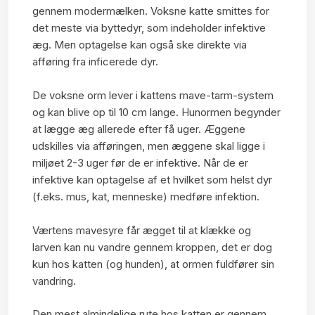
gennem modermælken. Voksne katte smittes for
det meste via byttedyr, som indeholder infektive
æg. Men optagelse kan også ske direkte via
afføring fra inficerede dyr.
De voksne orm lever i kattens mave-tarm-system
og kan blive op til 10 cm lange. Hunormen begynder
at lægge æg allerede efter få uger. Æggene
udskilles via afføringen, men æggene skal ligge i
miljøet 2-3 uger før de er infektive. Når de er
infektive kan optagelse af et hvilket som helst dyr
(f.eks. mus, kat, menneske) medføre infektion.
Værtens mavesyre får ægget til at klække og
larven kan nu vandre gennem kroppen, det er dog
kun hos katten (og hunden), at ormen fuldfører sin
vandring.
Den mest almindelige rute hos katten er gennem