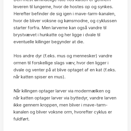
leveren til lungerne, hvor de hostes op og synkes.
Herefter befinder de sig igen i mave-tarm-kanalen,
hvor de bliver voksne og kønsmodne, og cyklussen
starter forfra. Men larverne kan også vandre til
brystvævet i hunkatte og her ligge i dvale til
eventuelle killinger begynder at die.
Hos andre dyr (f.eks. mus og mennesker) vandre
ormen til forskellige slags væv, hvor den ligger i
dvale og venter på at blive optaget af en kat (f.eks.
når katten spiser en mus).
Når killingen optager larver via modermælken og
når katten optager larver via byttedyr, vandre larven
ikke gennem kroppen, men bliver i mave-tarm-
kanalen og bliver voksne orm, hvorefter cyklus er
fuldført.​